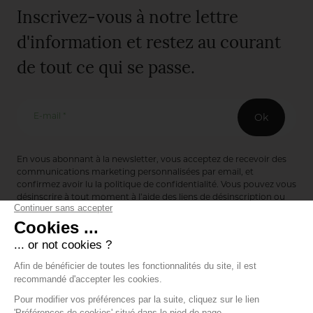
Inscrivez-vous à notre lettre
d'information et restez au courant
de tout ce qui se passe.
E-mail *
Ok
En vous abonnant à la newsletter, vous acceptez de recevoir des
communications marketing personnalisées par email, et
confirmez avoir lu la
politique de confidentialité
. Vous pouvez vous
désinscrire à tout moment à l’aide des liens de désinscription ou
en nous contactant via notre formulaire de contact :
ici
Editions de Bionnay
493 Route du Château de Bionnay
69640 Lacenas
Annuaire des marques