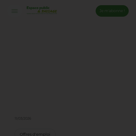
Je m'abonne !
Connexion
Email *
Mot de passe *
Mot de passe oublié ?
Valider
Inscription
11/03/2026
Offres d'emploi