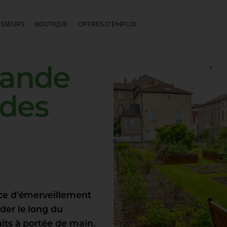
SSEURS
BOUTIQUE
OFFRES D'EMPLOI
ande
des
ce d’émerveillement
der le long du
its à portée de main.