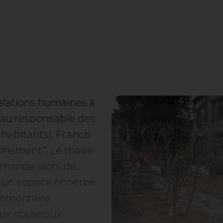
 relations humaines à
s au responsable des
 habitants), Francis
finement”
. Le maire
emande alors de
e, un espace enherbé
lémentaire.
eux nouveaux