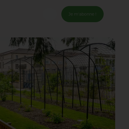
Je m'abonne !
Connexion
Jean-Baptiste Falcao, Ville de Toul
Email *
Mot de passe *
Mot de passe oublié ?
Valider
Inscription