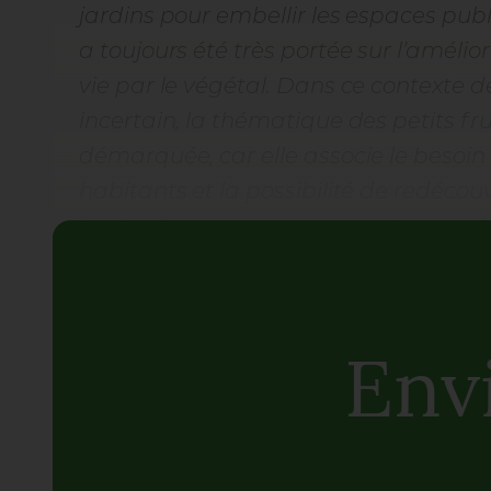
jardins pour embellir les espaces publ
a toujours été très portée sur l’améli
vie par le végétal. Dans ce contexte de
incertain, la thématique des petits frui
démarquée, car elle associe le besoin
habitants et la possibilité de redécou
fruits plus ou moins connus du grand 
cœur de ville”
, explique Francis Grandj
cheminements adaptés à l’aventure : 
progressivement dans une large colle
Env
au jeu des formes, des couleurs et des 