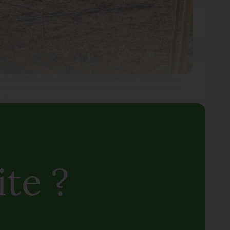
en automne 2023, avec la plantation des premiers arbres. Le
 opérations d’élagage menées dans la commune a garanti une
mps.
ponsable conçoit de multiples
que, permettant de s’immerger
vorise l’exploration, notamment grâce
te ?
joute-t-il.