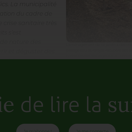
ics. La municipalité
oration du cadre de
 crise sanitaire très
ts s’est
 de nature des
L’aménagement de ce jardin a débuté 
paillage issu du broyat récupéré des
vrir et déguster des
bonne reprise des végétaux au printe
public, en plein
ean. En dessinant le croquis du jardin, le res
ces derniers composent une forme labyrinthi
ction végétale.
“Cette conception atypique fa
de lire la
ie
sui
strates qui orientent le regard du visiteur”
, a
Je m'abonne !
Je me connecte