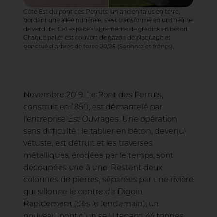
Côté Est du pont des Perruts, un ancien talus en terre,
bordant une allée minérale, s’est transformé en un théâtre
de verdure. Cet espace s’agrémente de gradins en béton.
Chaque palier est couvert de gazon de plaquage et
ponctué d’arbres de force 20/25 (Sophora et frênes).
Novembre 2019. Le Pont des Perruts,
construit en 1850, est démantelé par
l’entreprise Est Ouvrages. Une opération
sans difficulté : le tablier en béton, devenu
vétuste, est détruit et les traverses
métalliques, érodées par le temps, sont
découpées une à une. Restent deux
colonnes de pierres, séparées par une rivière
qui sillonne le centre de Digoin.
Rapidement (dès le lendemain), un
nouveau pont d’un seul tenant, 44 tonnes