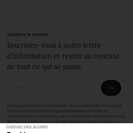
Gardons le contact
Inscrivez-vous à notre lettre
d'information et restez au courant
de tout ce qui se passe.
E-mail *
Ok
En vous abonnant à la newsletter, vous acceptez de recevoir des
communications marketing personnalisées par email, et
confirmez avoir lu la
politique de confidentialité
. Vous pouvez vous
désinscrire à tout moment à l’aide des liens de désinscription ou
en nous contactant via notre formulaire de contact :
ici