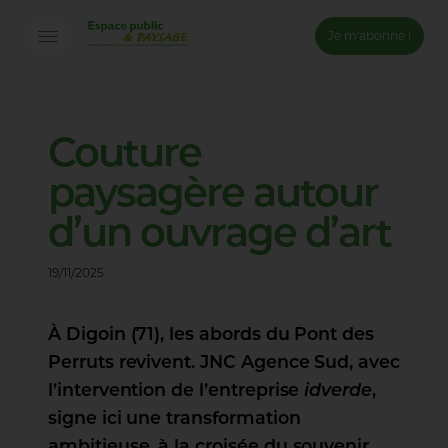
Je m'abonne !
Connexion
Email *
Couture
paysagère
autour
Mot de passe *
d’un
ouvrage
d’art
Mot de passe oublié ?
19/11/2025
Valider
À Digoin (71), les abords du Pont des
Inscription
Perruts revivent. JNC Agence Sud, avec
l’intervention de l’entreprise
idverde
,
signe ici une transformation
ambitieuse, à la croisée du souvenir