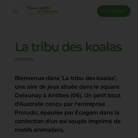
Je m'abonne !
Connexion
Email *
La
tribu
des
koalas
01/10/2024
Mot de passe *
Bienvenue dans ‘La tribu des koalas’,
Mot de passe oublié ?
une aire de jeux située dans le square
Valider
Delaunay à Antibes (06). Un petit bout
d’Australie conçu par l’entreprise
Inscription
Proludic, épaulée par Ecogom dans la
confection d’un sol souple imprimé de
motifs animaliers.