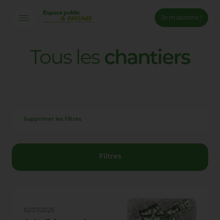
Je m'abonne !
Connexion
Tous
les
chantiers
Email *
Mot de passe *
Supprimer les filtres
Mot de passe oublié ?
Valider
Filtres
Inscription
10/07/2026