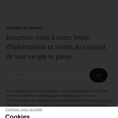
Gardons le contact
Inscrivez-vous à notre lettre
d'information et restez au courant
de tout ce qui se passe.
E-mail *
Ok
En vous abonnant à la newsletter, vous acceptez de recevoir des
communications marketing personnalisées par email, et
confirmez avoir lu la
politique de confidentialité
. Vous pouvez vous
désinscrire à tout moment à l’aide des liens de désinscription ou
en nous contactant via notre formulaire de contact :
ici