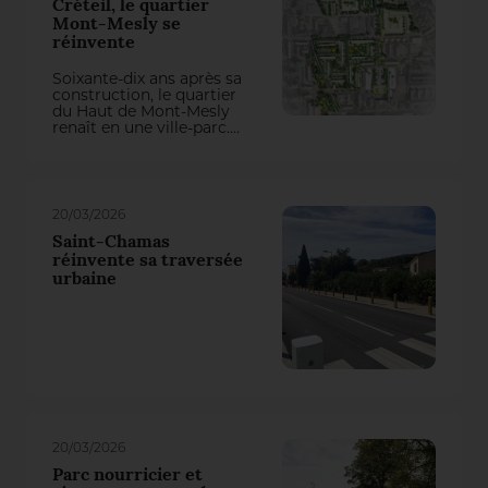
Créteil, le quartier
Mont-Mesly se
réinvente
Soixante-dix ans après sa
construction, le quartier
du Haut de Mont-Mesly
renaît en une ville-parc.
L’aménagement des
extérieurs, orchestré par
l’agence Péna Paysages,
redéfinit une charte
paysagère développée
20/03/2026
autour d’une mosaïque
résidentielle, de polarités
Saint-Chamas
urbaines remises en
réinvente sa traversée
réseau et d’une forêt
urbaine
urbaine.
20/03/2026
Parc nourricier et