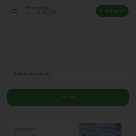
Je m'abonne !
Connexion
Email *
Mot de passe *
Supprimer les filtres
Mot de passe oublié ?
Valider
Filtres
Inscription
20/03/2026