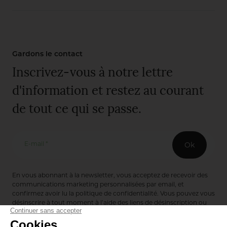
Gardons le contact
Inscrivez-vous à notre lettre
d'information et restez au courant
de tout ce qui se passe.
E-mail *
Ok
En vous abonnant à la newsletter, vous acceptez de recevoir des
communications marketing personnalisées par email, et
confirmez avoir lu la
politique de confidentialité
. Vous pouvez vous
désinscrire à tout moment à l’aide des liens de désinscription ou
en nous contactant via notre formulaire de contact :
ici