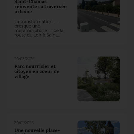
Saint-Chamas
réinvente sa traversée
urbaine
La transformation —
presque une
métamorphose — de la
route du Loir à Saint
Chamas (2 Fleurs)
illustre comment le
végétal peut révéler un
lieu, apaiser la
circulation, rafraîchir la
20/03/2026
ville en utilisant ses
atouts et améliorer
Parc nourricier et
durablement le cadre de
citoyen en coeur de
vie des habitants.
village
30/01/2026
Une nouvelle place-