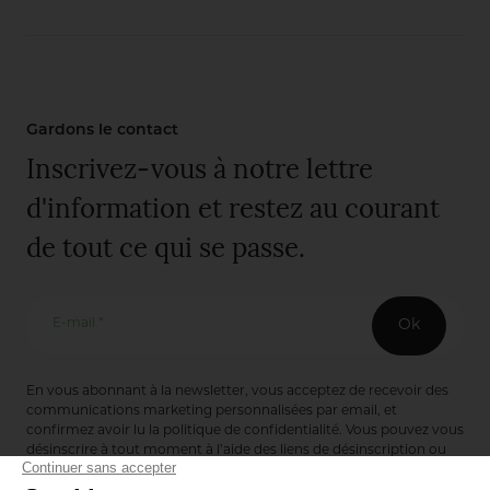
Gardons le contact
Inscrivez-vous à notre lettre
d'information et restez au courant
de tout ce qui se passe.
E-mail *
Ok
En vous abonnant à la newsletter, vous acceptez de recevoir des
communications marketing personnalisées par email, et
confirmez avoir lu la
politique de confidentialité
. Vous pouvez vous
désinscrire à tout moment à l’aide des liens de désinscription ou
en nous contactant via notre formulaire de contact :
ici