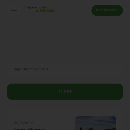
Je m'abonne !
Connexion
Email *
Mot de passe *
Supprimer les filtres
Mot de passe oublié ?
Valider
Filtres
Inscription
20/03/2026