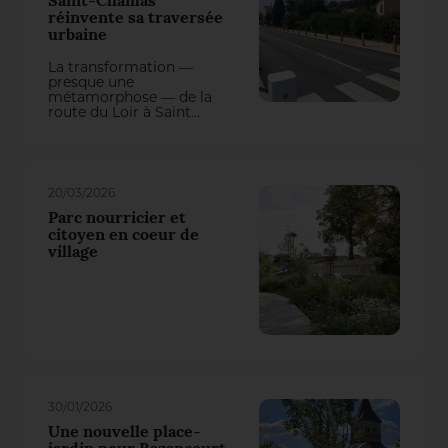
Saint-Chamas
réinvente sa traversée
urbaine
La transformation —
presque une
métamorphose — de la
route du Loir à Saint
Chamas (2 Fleurs)
illustre comment le
végétal peut révéler un
lieu, apaiser la
circulation, rafraîchir la
20/03/2026
ville en utilisant ses
atouts et améliorer
Parc nourricier et
durablement le cadre de
citoyen en coeur de
vie des habitants.
village
30/01/2026
Une nouvelle place-