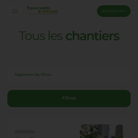
Je m'abonne !
Connexion
Tous
les
chantiers
Email *
Mot de passe *
Supprimer les filtres
Mot de passe oublié ?
Valider
Filtres
Inscription
19/05/2026