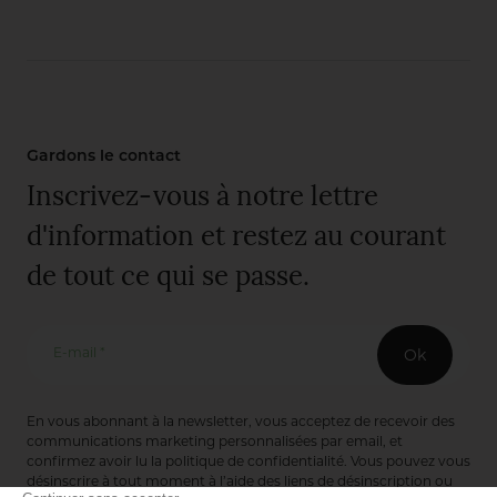
Gardons le contact
Inscrivez-vous à notre lettre
d'information et restez au courant
de tout ce qui se passe.
E-mail *
Ok
En vous abonnant à la newsletter, vous acceptez de recevoir des
communications marketing personnalisées par email, et
confirmez avoir lu la
politique de confidentialité
. Vous pouvez vous
désinscrire à tout moment à l’aide des liens de désinscription ou