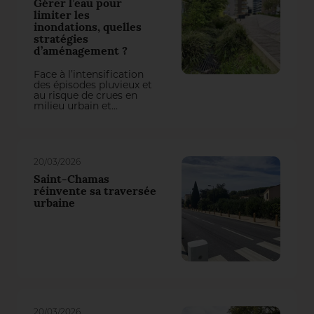
Gérer l’eau pour
limiter les
inondations, quelles
stratégies
d’aménagement ?
Face à l’intensification
des épisodes pluvieux et
au risque de crues en
milieu urbain et
périurbain, plusieurs
opérations
d’aménagement
montrent comment la
gestion de l’eau est au
20/03/2026
cœur du projet. Deux
contextes différents
Saint-Chamas
illustrent des approches
réinvente sa traversée
complémentaires où
urbaine
l’eau, contrainte “à
maîtriser”, devient
support de projet.
20/03/2026