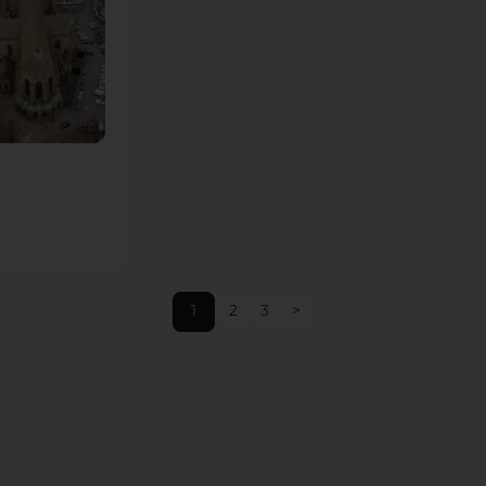
1
2
3
>