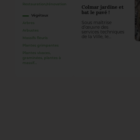
Restauration/rénovation
Colmar jardine et
bat le pavé !
Végétaux
Sous maîtrise
Arbres
d’œuvre des
Arbustes
services techniques
de la Ville, le
Massifs fleuris
réaménagement de
Plantes grimpantes
la place de la
Cathédrale fait la
Plantes vivaces,
part belle aux
graminées, plantes à
arbres, isolés ou en
massif…
bouquets, à des
jardins surélevés et
aux pavés en grès
vosgiens. Les
travaux de
plantation, étendus
à trois rues
voisines, ont été
confiés à
l’entreprise
Giamberini & Guy.