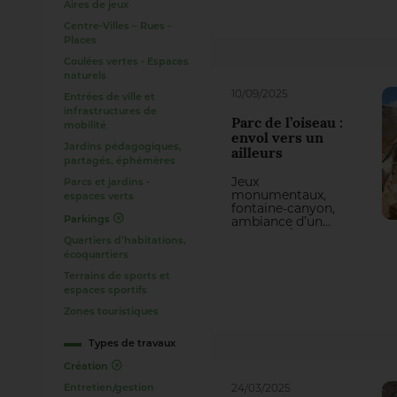
Aires de jeux
théâtre de nature
vivante, à la fois îlot
Centre-Villes – Rues -
de fraîcheur et
Places
refuge apaisant
pour les habitants
Coulées vertes - Espaces
comme pour la
naturels
biodiversité.
10/09/2025
Entrées de ville et
infrastructures de
Parc de l’oiseau :
mobilité
envol vers un
Jardins pédagogiques,
ailleurs
partagés, éphémères
Jeux
Parcs et jardins -
monumentaux,
espaces verts
fontaine-canyon,
Parkings
ambiance d’un
ailleurs… À Orly,
Quartiers d’habitations,
ville symbole du
écoquartiers
voyage, un ancien
terrain “vert”
Terrains de sports et
devient un parc
espaces sportifs
immersif et
Zones touristiques
ludique, co-
construit pour
l’évasion et
Types de travaux
sélectionné aux
Création
Victoires du
Paysage 2024.
Entretien/gestion
24/03/2025