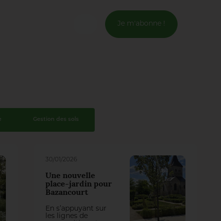
Je m'abonne !
Connexion
Email *
Mot de passe *
e
Gestion des sols
Mot de passe oublié ?
30/01/2026
Valider
Une nouvelle
place-jardin pour
Bazancourt
Inscription
En s’appuyant sur
les lignes de