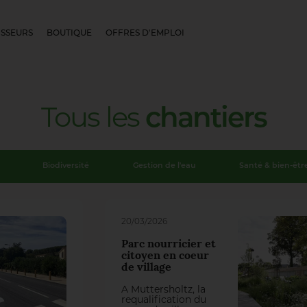
SSEURS
BOUTIQUE
OFFRES D'EMPLOI
Tous
les
chantiers
Biodiversité
Gestion de l'eau
Santé & bien-êtr
20/03/2026
Parc nourricier et
citoyen en coeur
de village
À Muttersholtz, la
requalification du