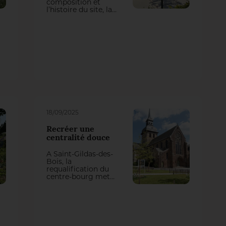
composition et
l’histoire du site, la
nouvelle place de la
Mairie se compose
d’un paysage
vivant, durable et
contemporain,
conciliant usages,
mémoire du lieu,
esthétisme et
enjeux
environnementaux.
18/09/2025
Recréer une
centralité douce
À Saint-Gildas-des-
Bois, la
requalification du
centre-bourg met
en valeur le
patrimoine
singulier de la
Commune et
recréé des espaces
du quotidien de