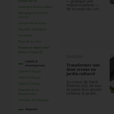
Grand Est
— presque une
métamorphose —
Auvergne-Rhône-Alpes
de la route du Loir
à Saint Chamas (2
Bourgogne-Franche-
Fleurs) illustre
Comté
comment le
Centre-Val de Loire
végétal peut
révéler un lieu,
Nouvelle-Aquitaine
apaiser la
circulation,
Occitanie
rafraîchir la ville en
Pays de la Loire
utilisant ses atouts
et améliorer
Provence-Alpes-Côte
durablement le
d'Azur / Corse
cadre de vie des
30/01/2026
habitants.
Labels &
Transformer une
récompenses
dent creuse en
CNVVF 4 Fleurs
jardin culturel
CNVVF 3 Fleurs
Au coeur de Saint-
CNVVF 2 Fleurs
Étienne (42), en lieu
et place d’un ancien
Capitale de la
cinéma, le jardin
Biodiversité
Eden prolonge et
Victoires du Paysage
réinvente la
vocation culturelle
et conviviale du
Espaces
site, dans un