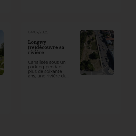
qualité.
04/07/2025
Longwy
(re)découvre sa
rivière
Canalisée sous un
parking pendant
plus de soixante
ans, une rivière du
centre-ville de
Longwy (54) - la
Chiers - a été
remise à ciel ouvert
par les paysagistes
concepteurs de
l’agence AM
Paysagistes. Ce
projet bien pensé,
conçu par le bureau
d’études Ingérop,
rétablit le dialogue
entre la ville et une