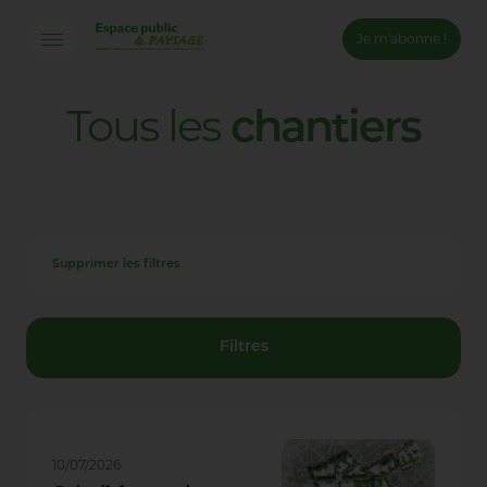
Je m'abonne !
Connexion
Tous
les
chantiers
Email *
Mot de passe *
Supprimer les filtres
Mot de passe oublié ?
Valider
Filtres
Inscription
10/07/2026