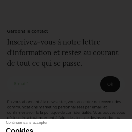
Gardons le contact
Inscrivez-vous à notre lettre
d'information et restez au courant
de tout ce qui se passe.
E-mail *
Ok
En vous abonnant à la newsletter, vous acceptez de recevoir des
communications marketing personnalisées par email, et
confirmez avoir lu la
politique de confidentialité
. Vous pouvez vous
désinscrire à tout moment à l’aide des liens de désinscription ou
en nous contactant via notre formulaire de contact :
ici