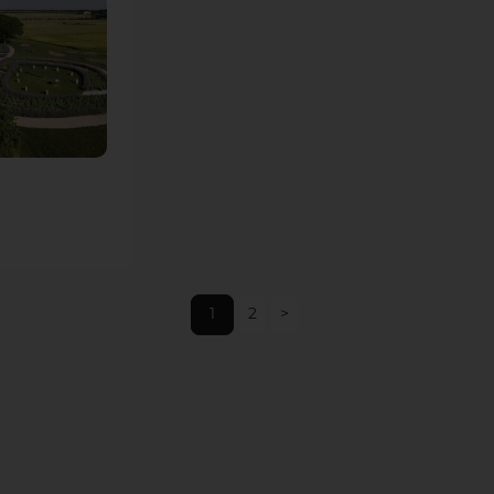
confiés à
l’entreprise
Giamberini & Guy.
1
2
>