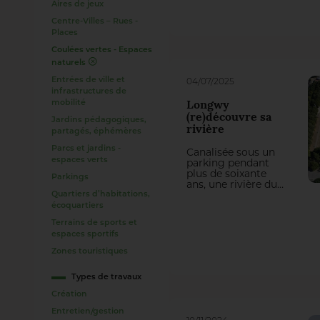
Aires de jeux
d’un
environnement
Centre-Villes – Rues -
vivant, riche et
Places
partagé.
Coulées vertes - Espaces
naturels
Entrées de ville et
04/07/2025
infrastructures de
mobilité
Longwy
(re)découvre sa
Jardins pédagogiques,
rivière
partagés, éphémères
Parcs et jardins -
Canalisée sous un
espaces verts
parking pendant
plus de soixante
Parkings
ans, une rivière du
Quartiers d’habitations,
centre-ville de
Longwy (54) - la
écoquartiers
Chiers - a été
Terrains de sports et
remise à ciel ouvert
espaces sportifs
par les paysagistes
concepteurs de
Zones touristiques
l’agence AM
Paysagistes. Ce
Types de travaux
projet bien pensé,
conçu par le bureau
Création
d’études Ingérop,
Entretien/gestion
rétablit le dialogue