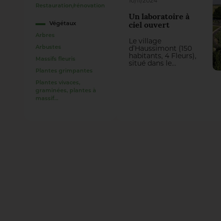
10/11/2024
entre la ville et une
Restauration/rénovation
composante
Un laboratoire à
majeure de son
Végétaux
patrimoine naturel.
ciel ouvert
Arbres
Le village
Arbustes
d’Haussimont (150
habitants, 4 Fleurs),
Massifs fleuris
situé dans le
département de la
Plantes grimpantes
Marne et en région
Plantes vivaces,
historique de
graminées, plantes à
Champagne-
massif…
Ardenne, a
récemment
inauguré son parc
des Latitudes,
nommé aux
Victoires du
Paysage 2024. Ce
nouvel espace
éducatif offre à
chacun la
possibilité
d’observer les effets
du changement
climatique sur les
végétaux.