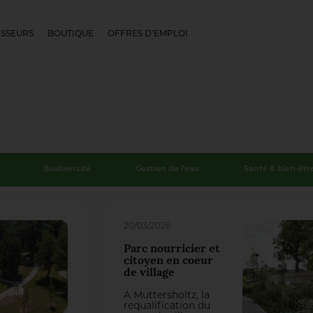
SSEURS
BOUTIQUE
OFFRES D'EMPLOI
Biodiversité
Gestion de l'eau
Santé & bien-êtr
20/03/2026
Parc nourricier et
citoyen en coeur
de village
À Muttersholtz, la
requalification du