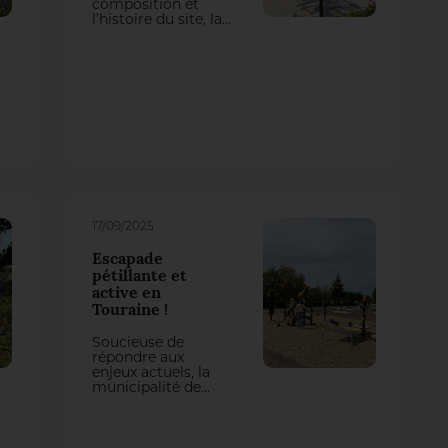
composition et
l’histoire du site, la
nouvelle place de la
Mairie se compose
d’un paysage
vivant, durable et
contemporain,
conciliant usages,
mémoire du lieu,
esthétisme et
enjeux
environnementaux.
17/09/2025
Escapade
pétillante et
active en
Touraine !
Soucieuse de
répondre aux
enjeux actuels, la
municipalité de
Montlouis-sur-Loire
s’est engagée dans
une transformation