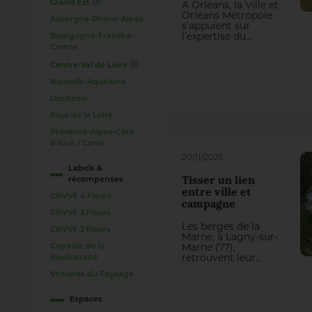
Grand Est
À Orléans, la Ville et
Orléans Métropole
Auvergne-Rhône-Alpes
s’appuient sur
l’expertise du
Bourgogne-Franche-
Groupe J. Richard
Comté
pour entretenir
Centre-Val de Loire
leurs espaces verts.
Un partenariat
Nouvelle-Aquitaine
durable qui
renforce la qualité
Occitanie
de gestion et les
Pays de la Loire
expertises internes.
Provence-Alpes-Côte
d'Azur / Corse
20/11/2025
Labels &
Tisser un lien
récompenses
entre ville et
CNVVF 4 Fleurs
campagne
CNVVF 3 Fleurs
Les berges de la
CNVVF 2 Fleurs
Marne, à Lagny-sur-
Capitale de la
Marne (77),
retrouvent leur
Biodiversité
fonctionnement
Victoires du Paysage
naturel. Plus
largement, le projet
replace les
Espaces
habitants au cœur