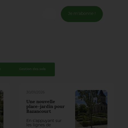
Je m'abonne !
Connexion
Email *
Mot de passe *
e
Gestion des sols
Mot de passe oublié ?
30/01/2026
Valider
Une nouvelle
place-jardin pour
Bazancourt
Inscription
En s’appuyant sur
les lignes de