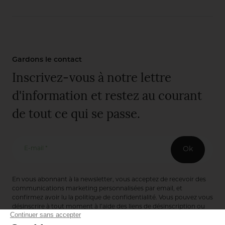
Gardons le contact
Inscrivez-vous à notre lettre
d'information et restez au courant
de tout ce qui se passe.
E-mail *
Ok
En vous abonnant à la newsletter, vous acceptez de recevoir des
communications marketing personnalisées par email, et
confirmez avoir lu la
politique de confidentialité
. Vous pouvez vous
désinscrire à tout moment à l’aide des liens de désinscription ou
en nous contactant via notre formulaire de contact :
ici