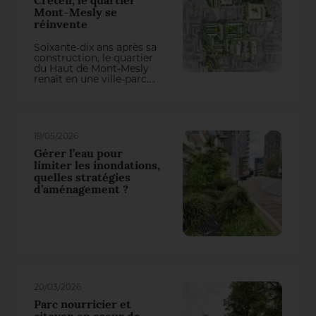
Créteil, le quartier
Mont-Mesly se
réinvente
Soixante-dix ans après sa
construction, le quartier
du Haut de Mont-Mesly
renaît en une ville-parc.
L’aménagement des
extérieurs, orchestré par
l’agence Péna Paysages,
redéfinit une charte
paysagère développée
19/05/2026
autour d’une mosaïque
résidentielle, de polarités
Gérer l’eau pour
urbaines remises en
limiter les inondations,
réseau et d’une forêt
quelles stratégies
urbaine.
d’aménagement ?
20/03/2026
Parc nourricier et