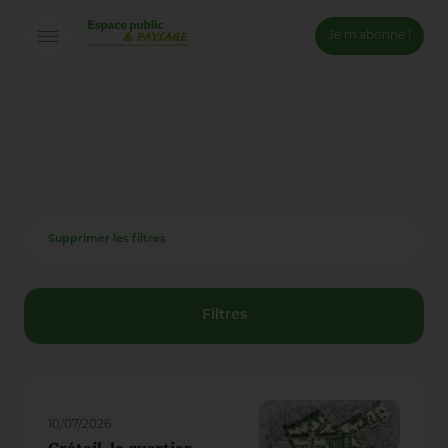
Je m'abonne !
Connexion
Email *
Mot de passe *
Supprimer les filtres
Mot de passe oublié ?
Valider
Filtres
Inscription
10/07/2026