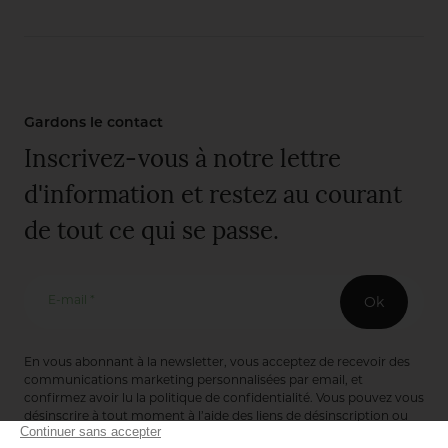
Gardons le contact
Inscrivez-vous à notre lettre
d'information et restez au courant
de tout ce qui se passe.
E-mail *
Ok
En vous abonnant à la newsletter, vous acceptez de recevoir des
communications marketing personnalisées par email, et
confirmez avoir lu la
politique de confidentialité
. Vous pouvez vous
désinscrire à tout moment à l’aide des liens de désinscription ou
en nous contactant via notre formulaire de contact :
ici