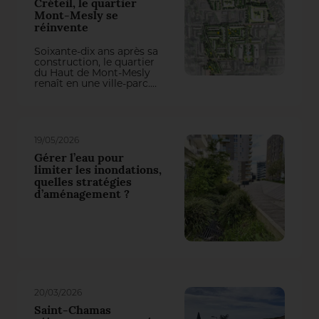
Créteil, le quartier
Mont-Mesly se
réinvente
Soixante-dix ans après sa
construction, le quartier
du Haut de Mont-Mesly
renaît en une ville-parc.
L’aménagement des
extérieurs, orchestré par
l’agence Péna Paysages,
redéfinit une charte
paysagère développée
19/05/2026
autour d’une mosaïque
résidentielle, de polarités
Gérer l’eau pour
urbaines remises en
limiter les inondations,
réseau et d’une forêt
quelles stratégies
urbaine.
d’aménagement ?
20/03/2026
Saint-Chamas