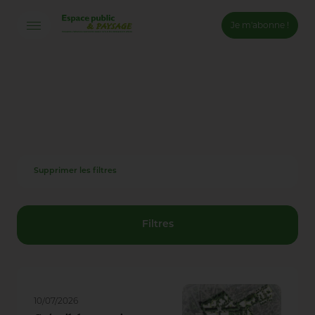
Je m'abonne !
Connexion
Email *
Mot de passe *
Supprimer les filtres
Mot de passe oublié ?
Valider
Filtres
Inscription
10/07/2026