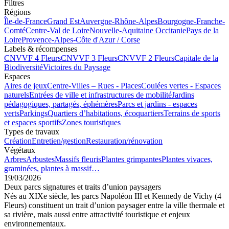
Mot de passe *
Mot de passe oublié ?
Votre panier est vide :-(
Valider
Accueil
Chantiers
Inscription
Plantation & végétalisation
Biodiversité
Gestion de l'eau
Santé &
bien-être
Gestion des sols
Supprimer les filtres
Filtres
Régions
Île-de-France
Grand Est
Auvergne-Rhône-Alpes
Bourgogne-Franche-
Comté
Centre-Val de Loire
Nouvelle-Aquitaine
Occitanie
Pays de la
Loire
Provence-Alpes-Côte d'Azur / Corse
Labels & récompenses
CNVVF 4 Fleurs
CNVVF 3 Fleurs
CNVVF 2 Fleurs
Capitale de la
Biodiversité
Victoires du Paysage
Espaces
Aires de jeux
Centre-Villes – Rues - Places
Coulées vertes - Espaces
naturels
Entrées de ville et infrastructures de mobilité
Jardins
pédagogiques, partagés, éphémères
Parcs et jardins - espaces
verts
Parkings
Quartiers d’habitations, écoquartiers
Terrains de sports
et espaces sportifs
Zones touristiques