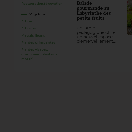
confiés à
Balade
l’entreprise
Restauration/rénovation
gourmande au
Giamberini & Guy.
Labyrinthe des
Végétaux
petits fruits
Arbres
Ce jardin
Arbustes
pédagogique offre
un nouvel espace
Massifs fleuris
d’émerveillement
Plantes grimpantes
aux Toulois, qui
peuvent désormais
Plantes vivaces,
vagabonder le long
graminées, plantes à
du chemin et
massif…
bientôt déguster de
nombreux fruits à
portée de main. Un
projet créateur de
lien social,
reconnectant les
enfants à la nature
de manière ludique.