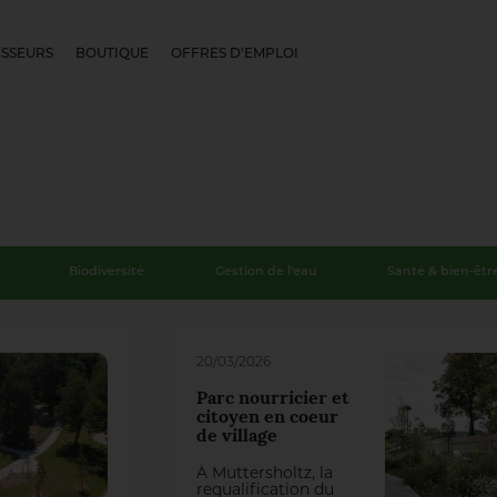
SSEURS
BOUTIQUE
OFFRES D'EMPLOI
Biodiversité
Gestion de l'eau
Santé & bien-êtr
20/03/2026
Parc nourricier et
citoyen en coeur
de village
À Muttersholtz, la
requalification du