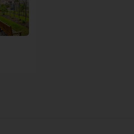
chacun la
possibilité
d’observer les effets
du changement
climatique sur les
végétaux.