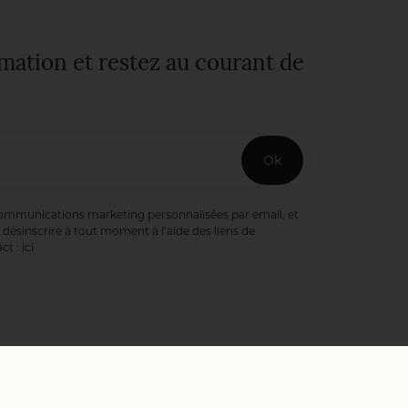
rmation et restez au courant de
Ok
communications marketing personnalisées par email, et
désinscrire à tout moment à l’aide des liens de
ct :
ici
ookies