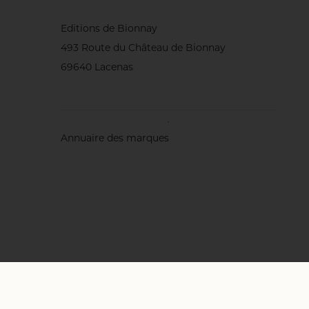
Editions de Bionnay
493 Route du Château de Bionnay
69640 Lacenas
Annuaire des marques