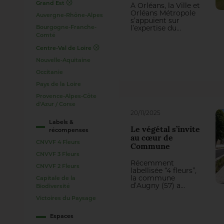
Grand Est
À Orléans, la Ville et
Orléans Métropole
Auvergne-Rhône-Alpes
s’appuient sur
l’expertise du
Bourgogne-Franche-
Groupe J. Richard
Comté
pour entretenir
Centre-Val de Loire
leurs espaces verts.
Un partenariat
Nouvelle-Aquitaine
durable qui
renforce la qualité
Occitanie
de gestion et les
Pays de la Loire
expertises internes.
Provence-Alpes-Côte
d'Azur / Corse
20/11/2025
Labels &
Le végétal s’invite
récompenses
au cœur de
CNVVF 4 Fleurs
Commune
CNVVF 3 Fleurs
Récemment
CNVVF 2 Fleurs
labellisée “4 fleurs”,
la commune
Capitale de la
d’Augny (57) a
Biodiversité
engagé une
Victoires du Paysage
requalification
ambitieuse de sa
traverse principale.
Espaces
Entre valorisation