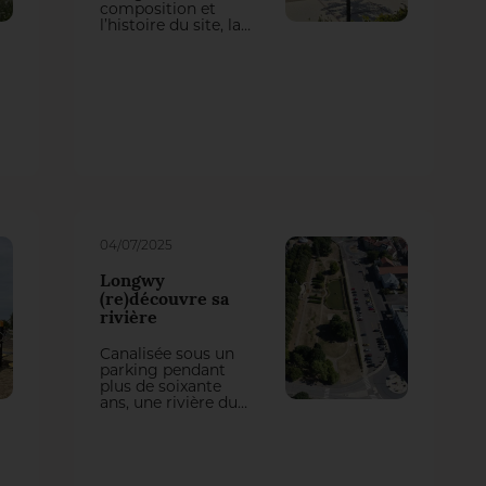
composition et
l’histoire du site, la
nouvelle place de la
Mairie se compose
d’un paysage
vivant, durable et
contemporain,
conciliant usages,
mémoire du lieu,
esthétisme et
enjeux
environnementaux.
04/07/2025
Longwy
(re)découvre sa
rivière
Canalisée sous un
parking pendant
plus de soixante
ans, une rivière du
centre-ville de
Longwy (54) - la
Chiers - a été
remise à ciel ouvert
par les paysagistes