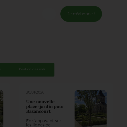
Je m'abonne !
Connexion
Email *
Mot de passe *
e
Gestion des sols
Mot de passe oublié ?
30/01/2026
Valider
Une nouvelle
place-jardin pour
Bazancourt
Inscription
En s’appuyant sur
les lignes de