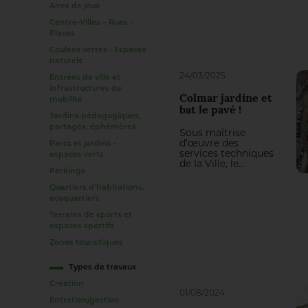
Aires de jeux
patrimoniale,
soutien aux
Centre-Villes – Rues -
commerces et
Places
gestion exemplaire
des eaux pluviales,
Coulées vertes - Espaces
ce projet illustre
naturels
une approche
24/03/2025
Entrées de ville et
intégrée où
infrastructures de
paysage, cadre de
Colmar jardine et
vie et transition
mobilité
bat le pavé !
environnementale
Jardins pédagogiques,
se rejoignent.
partagés, éphémères
Sous maîtrise
d’œuvre des
Parcs et jardins -
services techniques
espaces verts
de la Ville, le
Parkings
réaménagement de
la place de la
Quartiers d’habitations,
Cathédrale fait la
écoquartiers
part belle aux
arbres, isolés ou en
Terrains de sports et
bouquets, à des
espaces sportifs
jardins surélevés et
Zones touristiques
aux pavés en grès
vosgiens. Les
travaux de
Types de travaux
plantation, étendus
Création
à trois rues
01/08/2024
voisines, ont été
Entretien/gestion