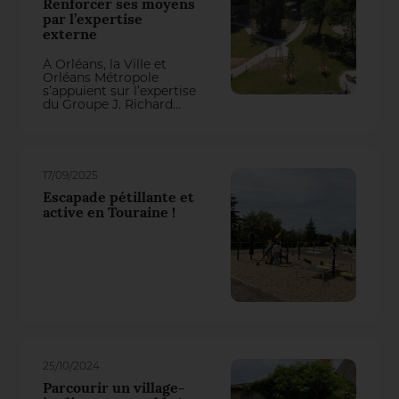
Renforcer ses moyens
par l’expertise
externe
À Orléans, la Ville et
Orléans Métropole
s’appuient sur l’expertise
du Groupe J. Richard
pour entretenir leurs
espaces verts. Un
partenariat durable qui
renforce la qualité de
gestion et les expertises
17/09/2025
internes.
Escapade pétillante et
active en Touraine !
25/10/2024
Parcourir un village-