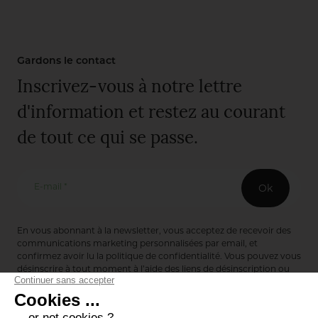
Gardons le contact
Inscrivez-vous à notre lettre
d'information et restez au courant
de tout ce qui se passe.
E-mail *
Ok
En vous abonnant à la newsletter, vous acceptez de recevoir des
communications marketing personnalisées par email, et
confirmez avoir lu la
politique de confidentialité
. Vous pouvez vous
désinscrire à tout moment à l’aide des liens de désinscription ou
en nous contactant via notre formulaire de contact :
ici
Editions de Bionnay