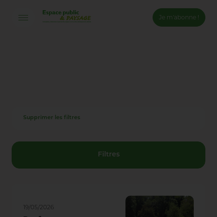
Je m'abonne !
Connexion
Email *
Mot de passe *
Supprimer les filtres
Mot de passe oublié ?
Valider
Filtres
Inscription
19/05/2026