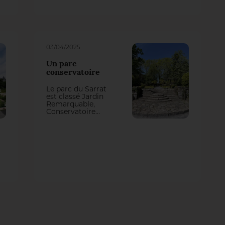
d’un
environnement
vivant, riche et
partagé.
03/04/2025
Un parc
conservatoire
Le parc du Sarrat
est classé Jardin
Remarquable,
Conservatoire
Naturel et abrite
une maison inscrite
à l’Inventaire
Supplémentaire
des Monuments
Historiques. Situé
en cœur de ville de
Dax, le site est une
ôde au végétal et a
clôturé la visite du
jury du CNVVF,
contribuant à
l’attribution de
l’obtention de la
quatrième Fleur en