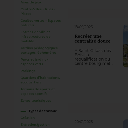
Aires de jeux
conciliant usages,
mémoire du lieu,
Centre-Villes – Rues -
esthétisme et
Places
enjeux
environnementaux.
Coulées vertes - Espaces
naturels
18/09/2025
Entrées de ville et
Recréer une
infrastructures de
centralité douce
mobilité
Jardins pédagogiques,
À Saint-Gildas-des-
partagés, éphémères
Bois, la
requalification du
Parcs et jardins -
centre-bourg met
espaces verts
en valeur le
patrimoine
Parkings
singulier de la
Quartiers d’habitations,
Commune et
écoquartiers
recréé des espaces
du quotidien de
Terrains de sports et
qualité.
espaces sportifs
Zones touristiques
Types de travaux
Création
20/01/2025
Entretien/gestion