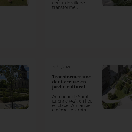
coeur de village
transforme
d’anciens espaces
privés en un parc
public vivant : le
Parc des Synergies.
Conçu par les
agences Ici & Là et
Digitalepaysage et
réalisé par
Giamberini, le
projet s’appuie sur
l’expertise d’un
semencier local, un
enjeu de frugalité
30/01/2026
et une forte
mobilisation
Transformer une
citoyenne.
dent creuse en
jardin culturel
Au coeur de Saint-
Étienne (42), en lieu
et place d’un ancien
cinéma, le jardin
Eden prolonge et
réinvente la
vocation culturelle
et conviviale du
site, dans un