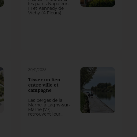
les parcs Napoléon
III et Kennedy de
Vichy (4 Fleurs)
constituent un trait
d’union paysager
entre la ville
thermale et sa
rivière, mais aussi
entre attractivité
touristique et
enjeux
environnementaux.
20/11/2025
Tisser un lien
entre ville et
campagne
Les berges de la
Marne, à Lagny-sur-
Marne (77),
retrouvent leur
fonctionnement
naturel. Plus
largement, le projet
replace les
habitants au cœur