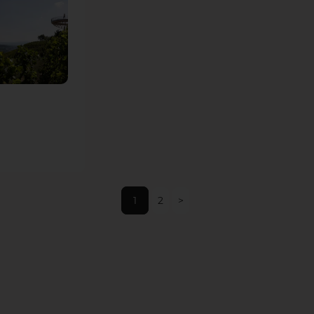
d'être distinguée
par une Victoire de
Bronze aux
Victoires du
Paysage 2024 dans
la catégorie Espace
public urbain -
Parcs.
1
2
>