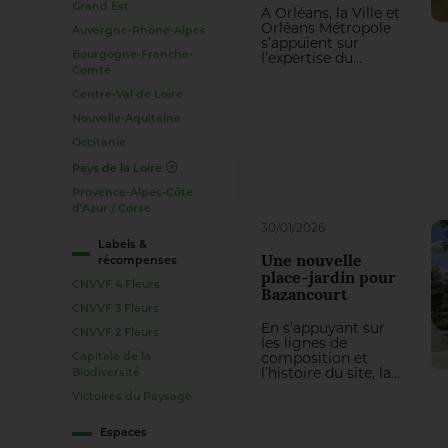
Grand Est
À Orléans, la Ville et
Orléans Métropole
Auvergne-Rhône-Alpes
s’appuient sur
l’expertise du
Bourgogne-Franche-
Groupe J. Richard
Comté
pour entretenir
Centre-Val de Loire
leurs espaces verts.
Un partenariat
Nouvelle-Aquitaine
durable qui
Occitanie
renforce la qualité
de gestion et les
Pays de la Loire
expertises internes.
Provence-Alpes-Côte
d'Azur / Corse
30/01/2026
Labels &
Une nouvelle
récompenses
place-jardin pour
CNVVF 4 Fleurs
Bazancourt
CNVVF 3 Fleurs
En s’appuyant sur
CNVVF 2 Fleurs
les lignes de
composition et
Capitale de la
l’histoire du site, la
Biodiversité
nouvelle place de la
Victoires du Paysage
Mairie se compose
d’un paysage
vivant, durable et
Espaces
contemporain,