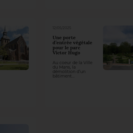
théâtre de nature
vivante, à la fois îlot
de fraîcheur et
refuge apaisant
pour les habitants
comme pour la
12/05/2025
biodiversité.
Une porte
d’entrée végétale
pour le parc
Victor Hugo
Au coeur de la Ville
du Mans, la
démolition d’un
bâtiment
administratif
redonne à un site
imperméabilisé sa
vocation historique
de jardin, tout en
créant une
véritable entrée
pour le parc urbain
Victor Hugo
attenant. Un projet
qui a valu à la
maitrise d'ouvrage