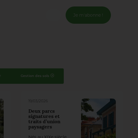
Je m'abonne !
Connexion
Email *
Mot de passe *
e
Gestion des sols
Mot de passe oublié ?
19/03/2026
Valider
Deux parcs
signatures et
traits d’union
Inscription
paysagers
Nés au XIXe siècle,