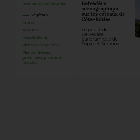
Belvédère
Restauration/rénovation
scénographique
sur les coteaux de
Végétaux
Côte-Rôties
Arbres
Le projet de
Arbustes
Belvédère
Massifs fleuris
panoramique de
Tupin-et-Semons
Plantes grimpantes
est un trait d’union
contemporain
Plantes vivaces,
entre le patrimoine
graminées, plantes à
et le territoire
massif…
redonnant au site
tout son caractère
paysager
exceptionnel. Le
premier belvédère
d’un futur réseau
remarquable de
‘balcons du Rhône’.