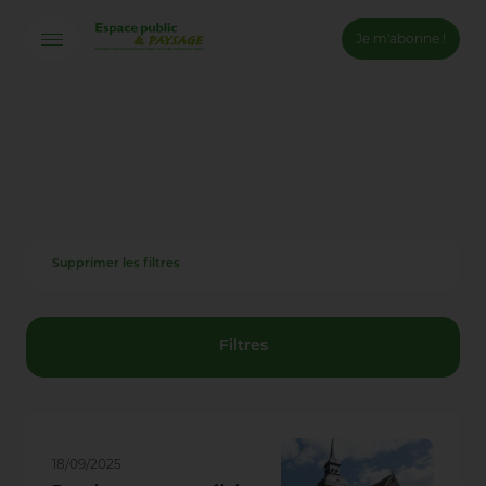
Je m'abonne !
Connexion
Email *
Mot de passe *
Supprimer les filtres
Mot de passe oublié ?
Valider
Filtres
Inscription
18/09/2025