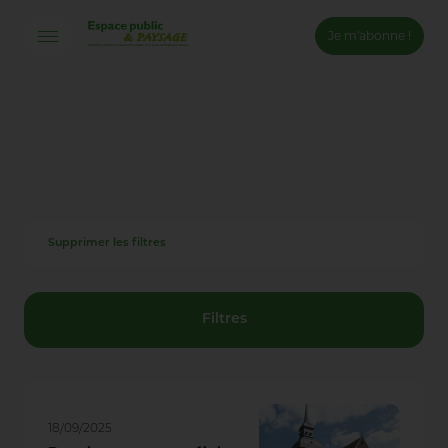
Je m'abonne !
Connexion
Email *
Mot de passe *
Supprimer les filtres
Mot de passe oublié ?
Valider
Filtres
Inscription
18/09/2025