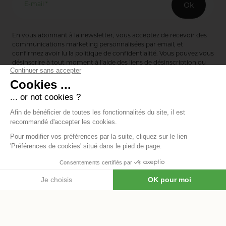
E-mail *
Ok
En vous abonnant à la newsletter, vous acceptez de recevoir des
communications marketing personnalisées par email, et
confirmez avoir lu la
politique de confidentialité
. Vous pouvez vous
désinscrire à tout moment à l’aide des liens de désinscription ou
en nous contactant via notre formulaire de contact :
ici
Editions de Bionnay
493 Route du Château de Bionnay
69640 Lacenas
Annuaire des marques
Mentions légales
Données personnelles
Modifier les
-
-
cookies