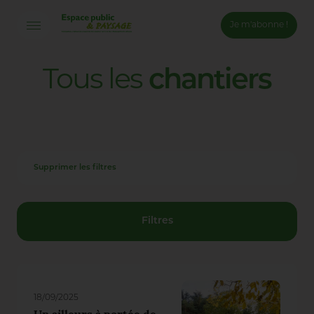
Je m'abonne !
Connexion
Tous
les
chantiers
Email *
Mot de passe *
Supprimer les filtres
Mot de passe oublié ?
Valider
Filtres
Inscription
18/09/2025