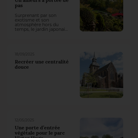
Un ailleurs à portée de
pas
Surprenant par son
exotisme et son
atmosphère hors du
temps, le jardin japonais
Pierre Baudis séduit
autant par sa beauté que
par la minutie de son
entretien. Labellisé
“Jardin remarquable”, il
18/09/2025
reste aujourd’hui l’un des
lieux les plus visités,
Recréer une centralité
admirés et
douce
“instagrammable” de
Toulouse.
12/05/2025
Une porte d’entrée
végétale pour le parc