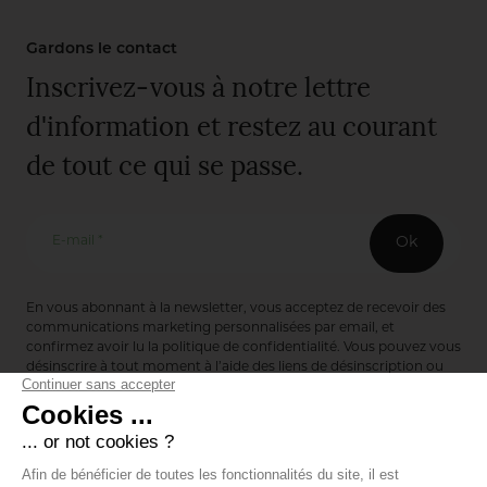
Gardons le contact
Inscrivez-vous à notre lettre
d'information et restez au courant
de tout ce qui se passe.
E-mail *
Ok
En vous abonnant à la newsletter, vous acceptez de recevoir des
communications marketing personnalisées par email, et
confirmez avoir lu la
politique de confidentialité
. Vous pouvez vous
désinscrire à tout moment à l’aide des liens de désinscription ou
en nous contactant via notre formulaire de contact :
ici
Editions de Bionnay
493 Route du Château de Bionnay
69640 Lacenas