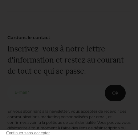
Gardons le contact
Inscrivez-vous à notre lettre
d'information et restez au courant
de tout ce qui se passe.
E-mail *
Ok
En vous abonnant à la newsletter, vous acceptez de recevoir des
communications marketing personnalisées par email, et
confirmez avoir lu la
politique de confidentialité
. Vous pouvez vous
désinscrire à tout moment à l’aide des liens de désinscription ou
en nous contactant via notre formulaire de contact :
ici