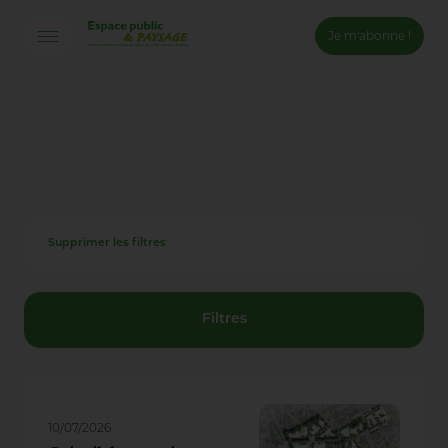
Je m'abonne !
Connexion
Email *
Mot de passe *
Supprimer les filtres
Mot de passe oublié ?
Valider
Filtres
Inscription
10/07/2026