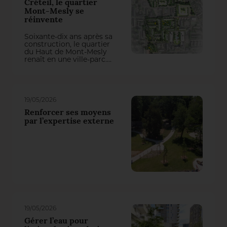
Créteil, le quartier
Mont-Mesly se
réinvente
Soixante-dix ans après sa
construction, le quartier
du Haut de Mont-Mesly
renaît en une ville-parc.
L’aménagement des
extérieurs, orchestré par
l’agence Péna Paysages,
redéfinit une charte
paysagère développée
19/05/2026
autour d’une mosaïque
résidentielle, de polarités
Renforcer ses moyens
urbaines remises en
par l’expertise externe
réseau et d’une forêt
urbaine.
19/05/2026
Gérer l’eau pour