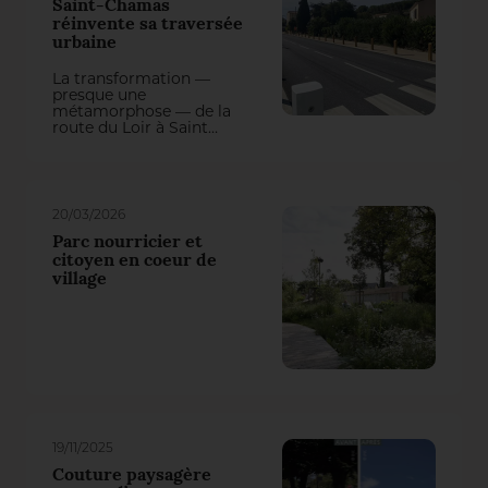
Saint-Chamas
réinvente sa traversée
urbaine
La transformation —
presque une
métamorphose — de la
route du Loir à Saint
Chamas (2 Fleurs)
illustre comment le
végétal peut révéler un
lieu, apaiser la
circulation, rafraîchir la
20/03/2026
ville en utilisant ses
atouts et améliorer
Parc nourricier et
durablement le cadre de
citoyen en coeur de
vie des habitants.
village
19/11/2025
Couture paysagère