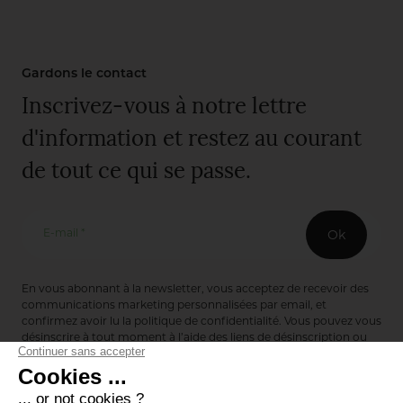
Gardons le contact
Inscrivez-vous à notre lettre
d'information et restez au courant
de tout ce qui se passe.
E-mail *
Ok
En vous abonnant à la newsletter, vous acceptez de recevoir des
communications marketing personnalisées par email, et
confirmez avoir lu la
politique de confidentialité
. Vous pouvez vous
désinscrire à tout moment à l’aide des liens de désinscription ou
en nous contactant via notre formulaire de contact :
ici
Editions de Bionnay