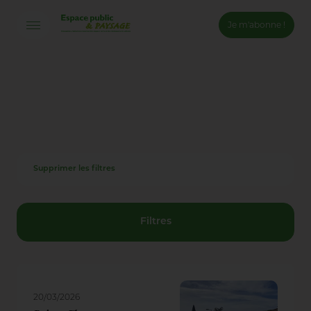
Je m'abonne !
Connexion
Email *
Mot de passe *
Supprimer les filtres
Mot de passe oublié ?
Valider
Filtres
Inscription
20/03/2026