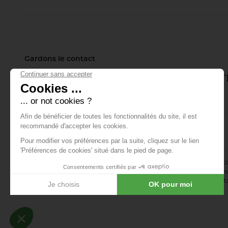
où les vues
s’ouvrent sur le
fleuve. Entretien
avec Carlotta Mazzi,
coordinatrice du
projet sous la
direction d’Henri
Bava, associé de
Gardons le contact
l’agence TER.
Inscrivez-vous à notre lettre d'info
tout ce qui se passe.
E-mail *
En vous abonnant à la newsletter, vous acceptez de recevoir des 
confirmez avoir lu la
politique de confidentialité
. Vous pouvez vous 
désinscription ou en nous contactant via notre formulaire de conta