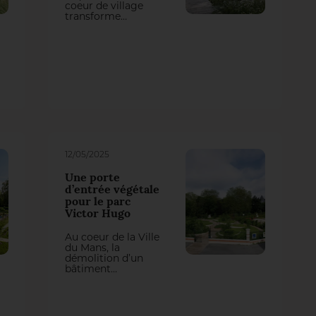
coeur de village
transforme
d’anciens espaces
privés en un parc
public vivant : le
Parc des Synergies.
Conçu par les
agences Ici & Là et
Digitalepaysage et
réalisé par
Giamberini, le
projet s’appuie sur
l’expertise d’un
semencier local, un
enjeu de frugalité
12/05/2025
et une forte
mobilisation
Une porte
citoyenne.
d’entrée végétale
pour le parc
Victor Hugo
Au coeur de la Ville
du Mans, la
démolition d’un
bâtiment
administratif
redonne à un site
imperméabilisé sa
vocation historique