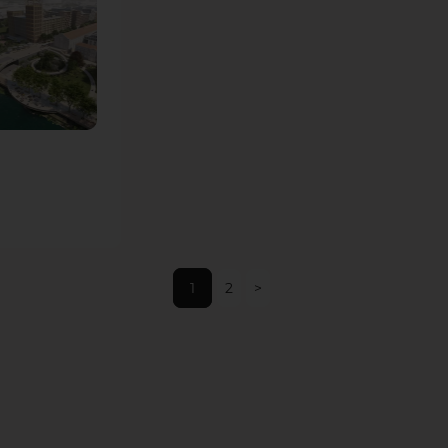
requalification des
espaces extérieurs
des trois bâtiments
du groupe La
Salamandre, en
parallèle de
l’amélioration de
ses performances
thermiques. Une
nouvelle respiration
dans le quartier
Saint-Blaise à Paris,
l’un des plus denses
d’Europe.
1
2
>