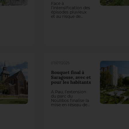
Face à
l’intensification des
épisodes pluvieux
et au risque de
crues en milieu
urbain et
périurbain,
plusieurs
opérations
d’aménagement
montrent
comment la
gestion de l’eau est
au cœur du projet.
Deux contextes
07/07/2025
différents illustrent
des approches
Bouquet final à
complémentaires
Saragosse, avec et
où l’eau, contrainte
pour les habitants
“à maîtriser”,
devient support de
À Pau, l’extension
projet.
du parc du
Noulibos finalise la
mise en réseau des
parcs du quartier
de Saragosse. Issue
d’une démarche de
concertation, elle
déploie une