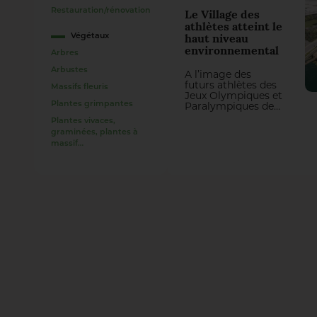
mené par Exit
Restauration/rénovation
Le Village des
Paysagistes
athlètes atteint le
Associés et qui fait
Végétaux
haut niveau
la part belle au
environnemental
végétal.
Arbres
Arbustes
A l’image des
futurs athlètes des
Massifs fleuris
Jeux Olympiques et
Paralympiques de
Plantes grimpantes
Paris, l’agence de
Plantes vivaces,
paysage et
graminées, plantes à
urbanisme TER a
massif…
engagé une
véritable course
contre la montre :
concevoir et livrer 7
ha d’espaces
publics visant
l’excellence
environnementale
dans des délais très
courts. S’appuyant
sur la Seine comme
élément naturel
structurant, les
espaces publics de
la ZAC déclinent un
urbanisme végétal