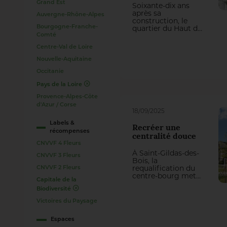
Grand Est
Soixante-dix ans
après sa
Auvergne-Rhône-Alpes
construction, le
quartier du Haut de
Bourgogne-Franche-
Mont-Mesly renaît
Comté
en une ville-parc.
Centre-Val de Loire
L’aménagement
des extérieurs,
Nouvelle-Aquitaine
orchestré par
Occitanie
l’agence Péna
Paysages, redéfinit
Pays de la Loire
une charte
paysagère
Provence-Alpes-Côte
développée autour
d'Azur / Corse
d’une mosaïque
18/09/2025
résidentielle, de
Labels &
polarités urbaines
Recréer une
récompenses
remises en réseau
centralité douce
et d’une forêt
CNVVF 4 Fleurs
urbaine.
À Saint-Gildas-des-
CNVVF 3 Fleurs
Bois, la
requalification du
CNVVF 2 Fleurs
centre-bourg met
Capitale de la
en valeur le
Biodiversité
patrimoine
singulier de la
Victoires du Paysage
Commune et
recréé des espaces
Espaces
du quotidien de