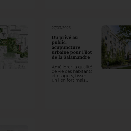
programmation
riche et
différenciante à
l’échelle de
l’agglomération,
inscrite dans une
trame végétale
27/03/2025
dense et soignée.
Du privé au
public,
acupuncture
urbaine pour l’îlot
de la Salamandre
Améliorer la qualité
de vie des habitants
et usagers, tisser
un lien fort mais
subtil entre espaces
privés et publics,
créer une 5e façade
végétale profitant à
tout le quartier…
voilà comment
résumer le projet
pensé par l’agence
Poola, paysagistes-
concepteurs, pour
répondre à la