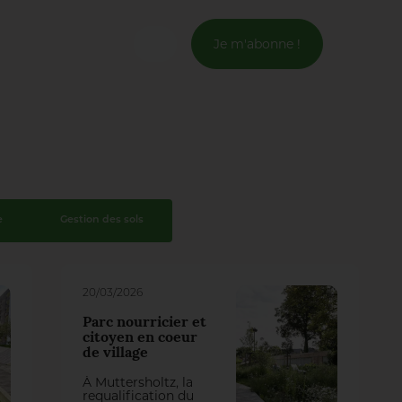
Je m'abonne !
Connexion
Email *
Mot de passe *
e
Gestion des sols
Mot de passe oublié ?
20/03/2026
Valider
Parc nourricier et
citoyen en coeur
de village
Inscription
À Muttersholtz, la
requalification du