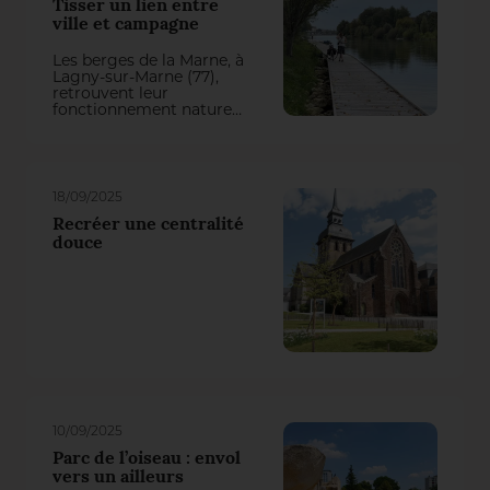
Tisser un lien entre
ville et campagne
Les berges de la Marne, à
Lagny-sur-Marne (77),
retrouvent leur
fonctionnement naturel.
Plus largement, le projet
replace les habitants au
cœur d’un
environnement vivant,
riche et partagé.
18/09/2025
Recréer une centralité
douce
10/09/2025
Parc de l’oiseau : envol
vers un ailleurs