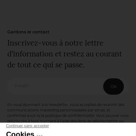
Gardons le contact
Inscrivez-vous à notre lettre
d'information et restez au courant
de tout ce qui se passe.
E-mail *
Ok
En vous abonnant à la newsletter, vous acceptez de recevoir des
communications marketing personnalisées par email, et
confirmez avoir lu la
politique de confidentialité
. Vous pouvez vous
désinscrire à tout moment à l’aide des liens de désinscription ou
en nous contactant via notre formulaire de contact :
ici