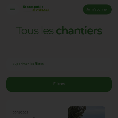
Je m'abonne !
Connexion
Tous
les
chantiers
Email *
Mot de passe *
Supprimer les filtres
Mot de passe oublié ?
Valider
Filtres
Inscription
20/11/2025