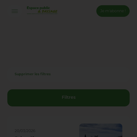
Je m'abonne !
Connexion
Email *
Mot de passe *
Supprimer les filtres
Mot de passe oublié ?
Valider
Filtres
Inscription
20/03/2026