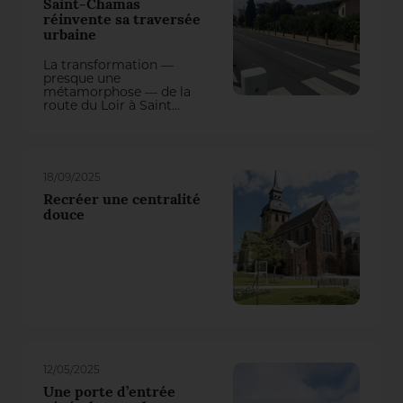
Saint-Chamas
réinvente sa traversée
urbaine
La transformation —
presque une
métamorphose — de la
route du Loir à Saint
Chamas (2 Fleurs)
illustre comment le
végétal peut révéler un
lieu, apaiser la
circulation, rafraîchir la
18/09/2025
ville en utilisant ses
atouts et améliorer
Recréer une centralité
durablement le cadre de
douce
vie des habitants.
12/05/2025
Une porte d’entrée