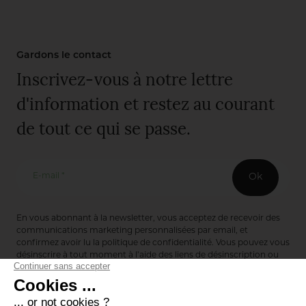
Gardons le contact
Inscrivez-vous à notre lettre
d'information et restez au courant
de tout ce qui se passe.
E-mail *
Ok
En vous abonnant à la newsletter, vous acceptez de recevoir des
communications marketing personnalisées par email, et
confirmez avoir lu la
politique de confidentialité
. Vous pouvez vous
désinscrire à tout moment à l’aide des liens de désinscription ou
en nous contactant via notre formulaire de contact :
ici
Editions de Bionnay