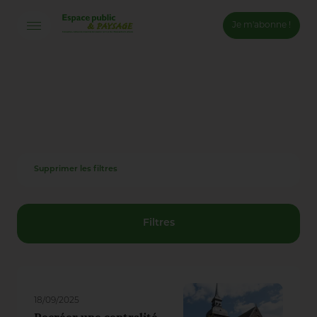
Je m'abonne !
Connexion
Email *
Mot de passe *
Supprimer les filtres
Mot de passe oublié ?
Valider
Filtres
Inscription
18/09/2025