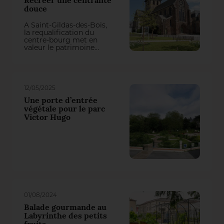
Recréer une centralité
douce
À Saint-Gildas-des-Bois,
la requalification du
centre-bourg met en
valeur le patrimoine
singulier de la
Commune et recréé des
espaces du quotidien de
qualité.
12/05/2025
Une porte d’entrée
végétale pour le parc
Victor Hugo
01/08/2024
Balade gourmande au
Labyrinthe des petits