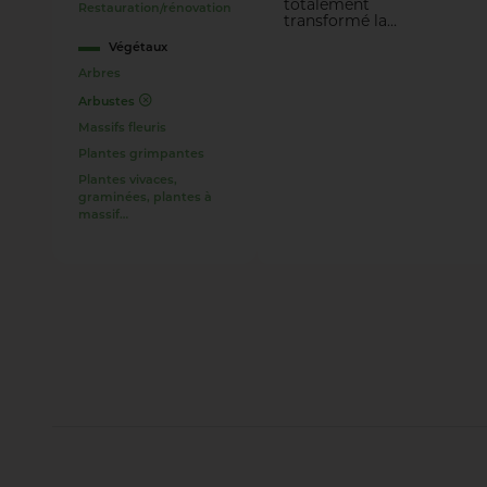
totalement
Restauration/rénovation
transformé la
partie ouest de la
Végétaux
carrière Miséry en
un véritable havre
Arbres
de paix à
l’ambiance
Arbustes
naturelle.
Massifs fleuris
Désormais, faune
et flore en tout
Plantes grimpantes
genre peuple
Plantes vivaces,
quotidiennement
graminées, plantes à
ce puits de
massif…
fraîcheur. La
seconde phase de
conception, qui
vient d’être
finalisée, prévoit de
nouveaux éléments
ludiques.