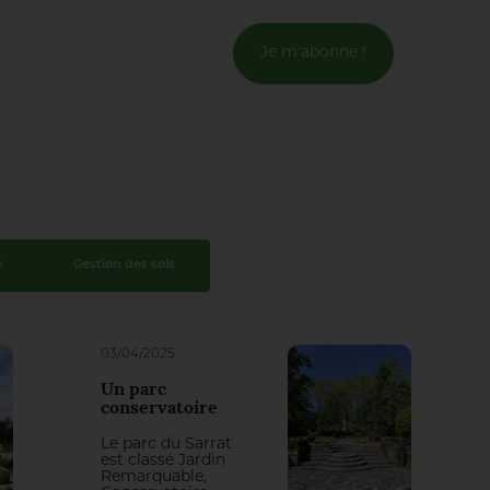
Je m'abonne !
Connexion
Email *
Mot de passe *
e
Gestion des sols
Mot de passe oublié ?
03/04/2025
Valider
Un parc
conservatoire
Inscription
Le parc du Sarrat
est classé Jardin
Remarquable,