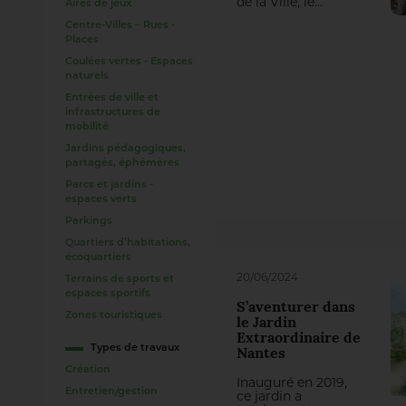
de la Ville, le
Aires de jeux
réaménagement de
Centre-Villes – Rues -
la place de la
Places
Cathédrale fait la
part belle aux
Coulées vertes - Espaces
arbres, isolés ou en
naturels
bouquets, à des
jardins surélevés et
Entrées de ville et
aux pavés en grès
infrastructures de
vosgiens. Les
mobilité
travaux de
Jardins pédagogiques,
plantation, étendus
partagés, éphémères
à trois rues
voisines, ont été
Parcs et jardins -
confiés à
espaces verts
l’entreprise
Giamberini & Guy.
Parkings
Quartiers d’habitations,
écoquartiers
20/06/2024
Terrains de sports et
espaces sportifs
S’aventurer dans
Zones touristiques
le Jardin
Extraordinaire de
Types de travaux
Nantes
Création
Inauguré en 2019,
Entretien/gestion
ce jardin a