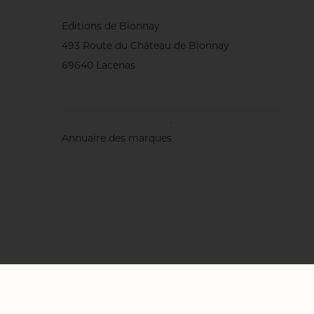
Editions de Bionnay
493 Route du Château de Bionnay
69640 Lacenas
Annuaire des marques