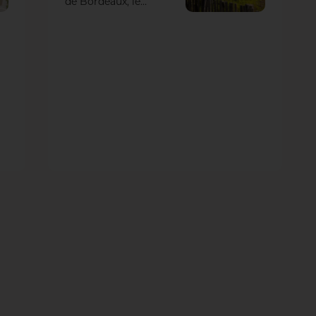
de Bordeaux, le
Jardin de l’Ars
s’achève, conçu
comme une
nouvelle liaison
verte. La maîtrise
d’oeuvre, assurée
par OLM
paysagistes &
urbanistes
englobant aussi les
espaces publics
autour du Jardin,
vise une mise en
réseau de tous ces
secteurs. Le parti
pris végétal a été
de constituer des
espaces
représentatifs de
ceux de la
métropole, tout en
favorisant la
biodiversité. Sans
oublier une gestion
hydraulique hardie
à ciel ouvert.