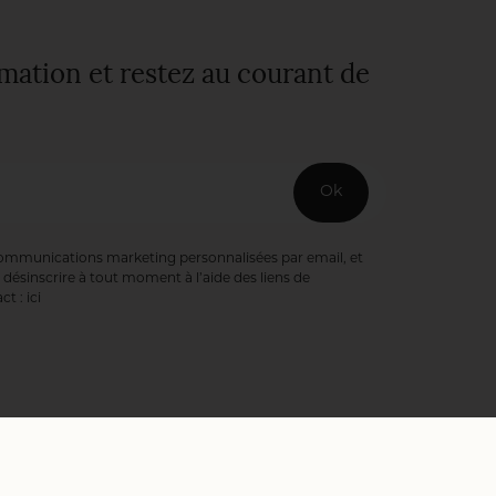
rmation et restez au courant de
Ok
communications marketing personnalisées par email, et
désinscrire à tout moment à l’aide des liens de
ct :
ici
ookies