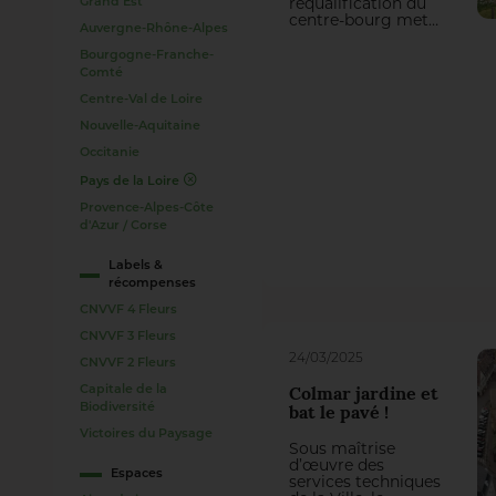
Grand Est
requalification du
centre-bourg met
Auvergne-Rhône-Alpes
en valeur le
patrimoine
Bourgogne-Franche-
singulier de la
Comté
Commune et
Centre-Val de Loire
recréé des espaces
du quotidien de
Nouvelle-Aquitaine
qualité.
Occitanie
Pays de la Loire
Provence-Alpes-Côte
d'Azur / Corse
Labels &
récompenses
CNVVF 4 Fleurs
CNVVF 3 Fleurs
24/03/2025
CNVVF 2 Fleurs
Capitale de la
Colmar jardine et
Biodiversité
bat le pavé !
Victoires du Paysage
Sous maîtrise
d’œuvre des
Espaces
services techniques