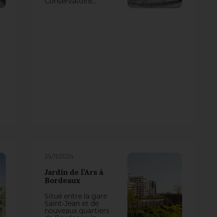
Conservatoire
Naturel et abrite
une maison inscrite
à l’Inventaire
Supplémentaire
des Monuments
Historiques. Situé
en cœur de ville de
Dax, le site est une
ôde au végétal et a
clôturé la visite du
jury du CNVVF,
contribuant à
l’attribution de
l’obtention de la
quatrième Fleur en
2024.
25/11/2024
Jardin de l’Ars à
Bordeaux
Situé entre la gare
Saint-Jean et de
nouveaux quartiers