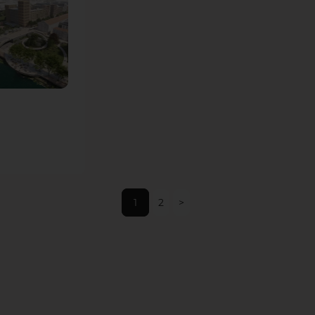
dans les
dynamiques et
ambitions de
l’époque. Une
vitrine de l’art de
l’aménagement bas
carbone et un
exemple de la force
du végétal pour
concilier économie,
cadre de vie et
enjeux
environnementaux.
1
2
>