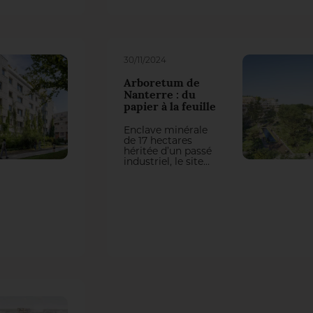
programmation
riche et
différenciante à
l’échelle de
l’agglomération,
inscrite dans une
30/11/2024
trame végétale
dense et soignée.
Arboretum de
Nanterre : du
papier à la feuille
Enclave minérale
de 17 hectares
héritée d’un passé
industriel, le site
des anciennes
Papeteries de la
Seine représentait
une coupure nette
des axes
économiques et
écologiques du
territoire
nanterrien. Le
nouveau campus
tertiaire, imaginé
comme un
Arboretum, vient
réintégrer ce site