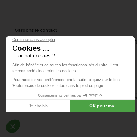
s’ouvrent sur le
fleuve. Entretien
avec Carlotta Mazzi,
coordinatrice du
projet sous la
direction d’Henri
Gardons le contact
Bava, associé de
l’agence TER.
Inscrivez-vous à notre lettre d'info
tout ce qui se passe.
E-mail *
En vous abonnant à la newsletter, vous acceptez de recevoir des 
confirmez avoir lu la
politique de confidentialité
. Vous pouvez vous 
désinscription ou en nous contactant via notre formulaire de conta