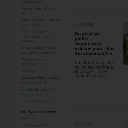
croisée du souvenir
Aires de jeux
des lieux et des
Centre-Villes – Rues -
usages de demain.
Places
Coulées vertes - Espaces
27/03/2025
naturels
Entrées de ville et
Du privé au
infrastructures de
public,
mobilité
acupuncture
urbaine pour l’îlot
Jardins pédagogiques,
partagés, éphémères
de la Salamandre
Parcs et jardins -
Améliorer la qualité
espaces verts
de vie des habitants
et usagers, tisser
Parkings
un lien fort mais
Quartiers d’habitations,
subtil entre espaces
écoquartiers
privés et publics,
créer une 5e façade
Terrains de sports et
végétale profitant à
espaces sportifs
tout le quartier…
voilà comment
Zones touristiques
résumer le projet
pensé par l’agence
Types de travaux
Poola, paysagistes-
concepteurs, pour
Création
répondre à la
10/11/2024
Entretien/gestion
requalification des