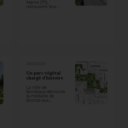
Marne (77),
retrouvent leur
fonctionnement
naturel. Plus
largement, le projet
replace les
habitants au cœur
d’un
environnement
vivant, riche et
partagé.
28/03/2025
Un parc végétal
chargé d’histoire
La Ville de
Bordeaux décroche
la médaille de
Bronze aux
Victoires du
Paysage 2024 dans
la catégorie
“Nouveau quartier
ou écoquartier”
pour son