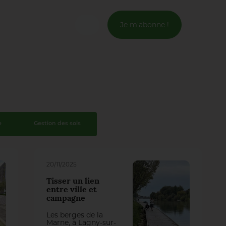
Je m'abonne !
Connexion
Email *
Mot de passe *
e
Gestion des sols
Mot de passe oublié ?
20/11/2025
Valider
Tisser un lien
entre ville et
campagne
Inscription
Les berges de la
Marne, à Lagny-sur-