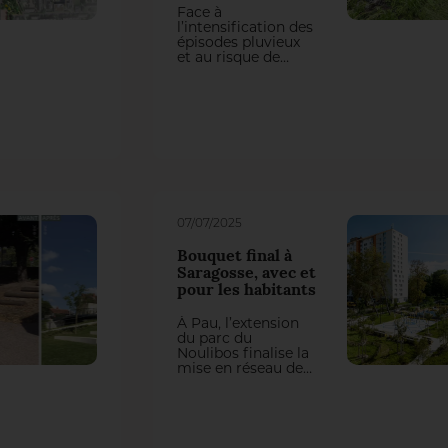
Face à
l’intensification des
épisodes pluvieux
et au risque de
crues en milieu
urbain et
périurbain,
plusieurs
opérations
d’aménagement
montrent
comment la
gestion de l’eau est
au cœur du projet.
Deux contextes
07/07/2025
différents illustrent
des approches
Bouquet final à
complémentaires
Saragosse, avec et
où l’eau, contrainte
pour les habitants
“à maîtriser”,
devient support de
À Pau, l’extension
projet.
du parc du
Noulibos finalise la
mise en réseau des
parcs du quartier
de Saragosse. Issue
d’une démarche de
concertation, elle
déploie une