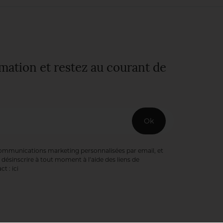
rmation et restez au courant de
Ok
communications marketing personnalisées par email, et
désinscrire à tout moment à l’aide des liens de
ct :
ici