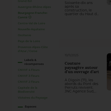
Grand Est
Soixante-dix ans
après sa
Auvergne-Rhône-Alpes
construction, le
quartier du Haut de
Bourgogne-Franche-
Mont-Mesly renaît
Comté
en une ville-parc.
Centre-Val de Loire
L’aménagement
des extérieurs,
Nouvelle-Aquitaine
orchestré par
l’agence Péna
Occitanie
Paysages, redéfinit
Pays de la Loire
une charte
paysagère
Provence-Alpes-Côte
développée autour
d'Azur / Corse
d’une mosaïque
19/11/2025
résidentielle, de
Labels &
polarités urbaines
Couture
récompenses
remises en réseau
paysagère autour
et d’une forêt
CNVVF 4 Fleurs
d’un ouvrage d’art
urbaine.
CNVVF 3 Fleurs
À Digoin (71), les
CNVVF 2 Fleurs
abords du Pont des
Perruts revivent.
Capitale de la
JNC Agence Sud,
Biodiversité
avec l’intervention
de l’entreprise
Victoires du Paysage
idverde, signe ici
une transformation
Espaces
ambitieuse, à la