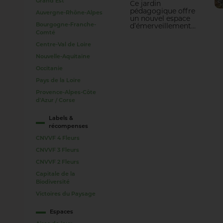
Grand Est
Ce jardin
pédagogique offre
Auvergne-Rhône-Alpes
un nouvel espace
Bourgogne-Franche-
d’émerveillement
Comté
aux Toulois, qui
peuvent désormais
Centre-Val de Loire
vagabonder le long
du chemin et
Nouvelle-Aquitaine
bientôt déguster de
Occitanie
nombreux fruits à
portée de main. Un
Pays de la Loire
projet créateur de
Provence-Alpes-Côte
lien social,
reconnectant les
d'Azur / Corse
enfants à la nature
de manière ludique.
Labels &
récompenses
CNVVF 4 Fleurs
CNVVF 3 Fleurs
CNVVF 2 Fleurs
Capitale de la
Biodiversité
Victoires du Paysage
Espaces