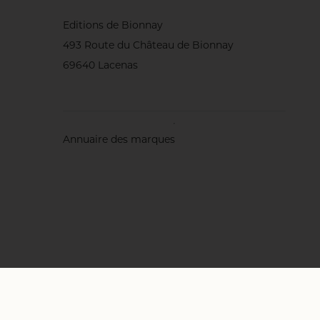
Editions de Bionnay
493 Route du Château de Bionnay
69640 Lacenas
Annuaire des marques