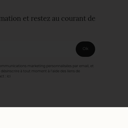
rmation et restez au courant de
Ok
communications marketing personnalisées par email, et
désinscrire à tout moment à l’aide des liens de
ct :
ici
ookies